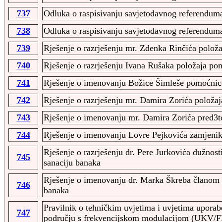
737
Odluka o raspisivanju savjetodavnog referenduma
738
Odluka o raspisivanju savjetodavnog referendum
739
Rješenje o razrješenju mr. Zdenka Rinčića polož
740
Rješenje o razrješenju Ivana Rušaka položaja pom
741
Rješenje o imenovanju Božice Šimleše pomoćnico
742
Rješenje o razrješenju mr. Damira Zorića položaj
743
Rješenje o imenovanju mr. Damira Zorića pred3to
744
Rješenje o imenovanju Lovre Pejkovića zamjeniko
Rješenje o razrješenju dr. Pere Jurkovića dužnost
745
sanaciju banaka
Rješenje o imenovanju dr. Marka Škreba članom U
746
banaka
Pravilnik o tehničkim uvjetima i uvjetima uporab
747
području s frekvencijskom modulacijom (UKV/