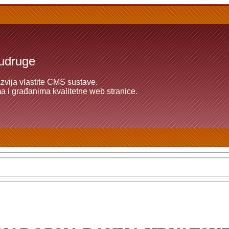
 udruge
azvija vlastite CMS sustave.
 i građanima kvalitetne web stranice.