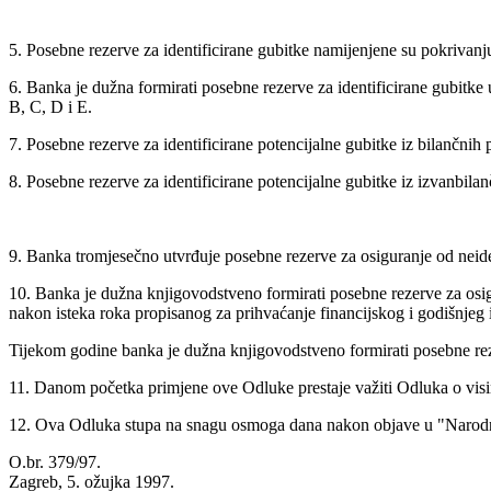
5. Posebne rezerve za identificirane gubitke namijenjene su pokrivanj
6. Banka je dužna formirati posebne rezerve za identificirane gubitke 
B, C, D i E.
7. Posebne rezerve za identificirane potencijalne gubitke iz bilančnih p
8. Posebne rezerve za identificirane potencijalne gubitke iz izvanbila
9. Banka tromjesečno utvrđuje posebne rezerve za osiguranje od neident
10. Banka je dužna knjigovodstveno formirati posebne rezerve za osig
nakon isteka roka propisanog za prihvaćanje financijskog i godišnjeg i
Tijekom godine banka je dužna knjigovodstveno formirati posebne rezer
11. Danom početka primjene ove Odluke prestaje važiti Odluka o visin
12. Ova Odluka stupa na snagu osmoga dana nakon objave u "Narodnim
O.br. 379/97.
Zagreb, 5. ožujka 1997.