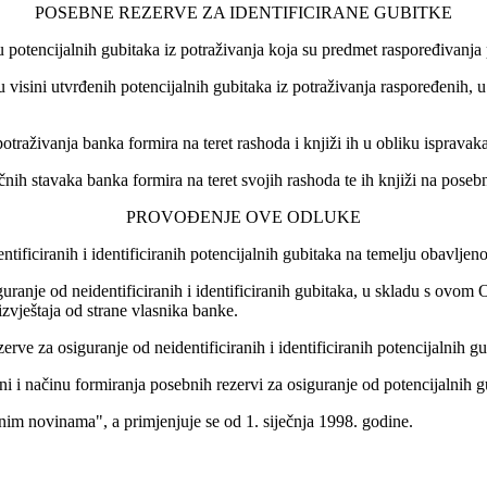
POSEBNE REZERVE ZA IDENTIFICIRANE GUBITKE
u potencijalnih gubitaka iz potraživanja koja su predmet raspoređivanja
u visini utvrđenih potencijalnih gubitaka iz potraživanja raspoređenih,
otraživanja banka formira na teret rashoda i knjiži ih u obliku ispravaka
nčnih stavaka banka formira na teret svojih rashoda te ih knjiži na pose
PROVOĐENJE OVE ODLUKE
ificiranih i identificiranih potencijalnih gubitaka na temelju obavljen
uranje od neidentificiranih i identificiranih gubitaka, u skladu s ovom
zvještaja od strane vlasnika banke.
ve za osiguranje od neidentificiranih i identificiranih potencijalnih g
i i načinu formiranja posebnih rezervi za osiguranje od potencijalnih g
 novinama", a primjenjuje se od 1. siječnja 1998. godine.