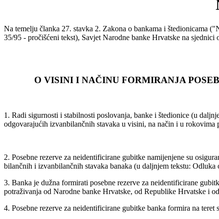
Na temelju članka 27. stavka 2. Zakona o bankama i štedionicama ("N
35/95 - pročišćeni tekst), Savjet Narodne banke Hrvatske na sjednici 
O VISINI I NAČINU FORMIRANJA POS
1. Radi sigurnosti i stabilnosti poslovanja, banke i štedionice (u daljn
odgovarajućih izvanbilančnih stavaka u visini, na način i u rokovi
2. Posebne rezerve za neidentificirane gubitke namijenjene su osigura
bilančnih i izvanbilančnih stavaka banaka (u daljnjem tekstu: Odluka 
3. Banka je dužna formirati posebne rezerve za neidentificirane gubi
potraživanja od Narodne banke Hrvatske, od Republike Hrvatske i od 
4. Posebne rezerve za neidentificirane gubitke banka formira na teret 