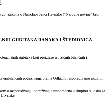
E
čke 23. Zakona o Narodnoj banci Hrvatske ("Narodne novine" broj
LNIH GUBITAKA BANAKA I ŠTEDIONICA
tencijalnih gubitaka koji proizlaze iz rizičnih bilančnih i
 izvanbilančnih potraživanja prema Odluci o raspoređivanju aktivnih
lukom o raspoređivanju potraživanja raspoređena u skupinu A, osim za
 Hrvatske.