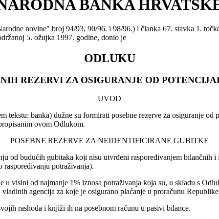
NARODNA BANKA HRVATSK
arodne novine" broj 94/93, 90/96. i 98/96.) i članka 67. stavka 1. to
održanoj 5. ožujka 1997. godine, donio je
ODLUKU
EBNIH REZERVI ZA OSIGURANJE OD POTENCIJA
UVOD
jem tekstu: banka) dužne su formirati posebne rezerve za osiguranje od po
ma propisanim ovom Odlukom.
POSEBNE REZERVE ZA NEIDENTIFICIRANE GUBITKE
nju od budućih gubitaka koji nisu utvrđeni raspoređivanjem bilančnih i
o raspoređivanju potraživanja).
tke u visini od najmanje 1% iznosa potraživanja koja su, u skladu s Od
vladinih agencija za koje je osigurano plaćanje u proračunu Republike
svojih rashoda i knjiži ih na posebnom računu u pasivi bilance.