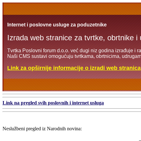
Internet i poslovne usluge za poduzetnike
Izrada web stranice za tvrtke, obrtnike i
Tvrtka Poslovni forum d.o.o. već dugi niz godina izrađuje i r
Naši CMS sustavi omogućuju tvrtkama, obrtnicima, udrugama
Link za opširnije informacije o izradi web stranica
Link na pregled svih poslovnih i internet usluga
Neslužbeni pregled iz Narodnih novina: