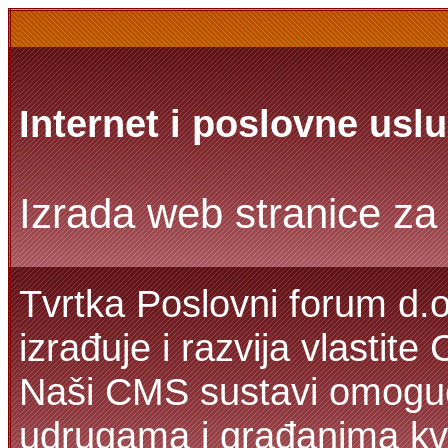
Internet i poslovne usl
Izrada web stranice za 
Tvrtka Poslovni forum d.o
izrađuje i razvija vlastit
Naši CMS sustavi omoguć
udrugama i građanima kva