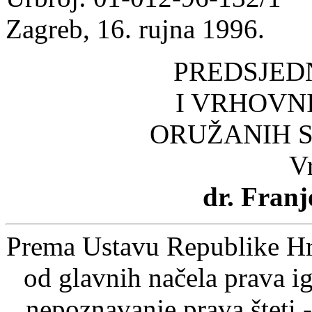
Zagreb, 16. rujna 1996.
PREDSJED
I VRHOVN
ORUŽANIH 
V
dr. Fran
Prema Ustavu Republike Hrv
od glavnih načela prava ig
nepoznavanje prava šteti -