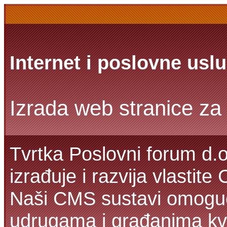
Internet i poslovne usl
Izrada web stranice za 
Tvrtka Poslovni forum d.o
izrađuje i razvija vlastit
Naši CMS sustavi omoguć
udrugama i građanima kva