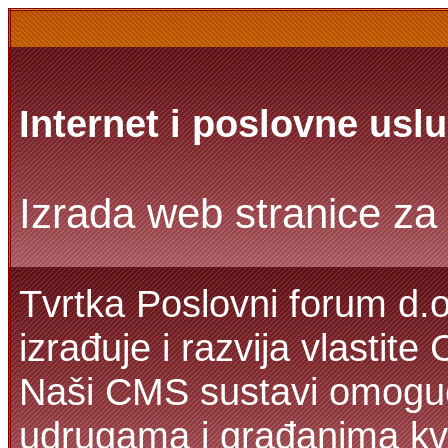
Internet i poslovne usl
Izrada web stranice za 
Tvrtka Poslovni forum d.o
izrađuje i razvija vlastit
Naši CMS sustavi omoguć
udrugama i građanima kva