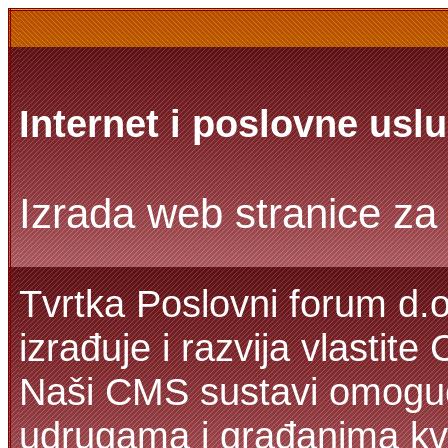
Internet i poslovne usl
Izrada web stranice za 
Tvrtka Poslovni forum d.o
izrađuje i razvija vlastit
Naši CMS sustavi omoguć
udrugama i građanima kva