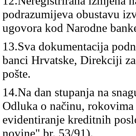
12.Neregistrirana izmjena n
podrazumijeva obustavu izv
ugovora kod Narodne banke
13.Sva dokumentacija podno
banci Hrvatske, Direkciji za
pošte.
14.Na dan stupanja na snagu
Odluka o načinu, rokovima i
evidentiranje kreditnih po
novine" br. 53/91).