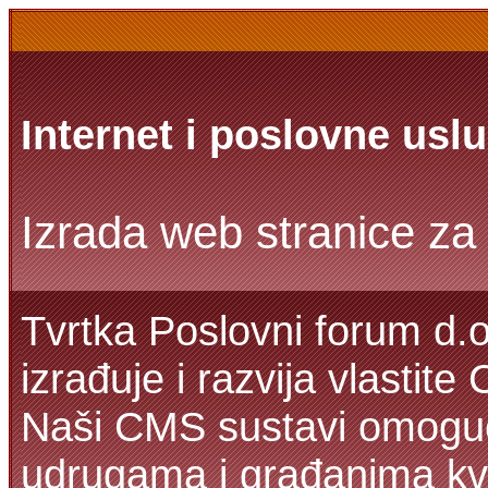
Internet i poslovne usl
Izrada web stranice za 
Tvrtka Poslovni forum d.o
izrađuje i razvija vlastit
Naši CMS sustavi omoguć
udrugama i građanima kva