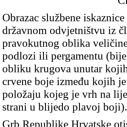
Č
Obrazac službene iskaznice
državnom odvjetništvu iz čl
pravokutnog oblika veličin
podlozi ili pergamentu (bi
obliku krugova unutar kojih
crvene boje između kojih j
položaju kojeg je vrh na lij
strani u blijedo plavoj boji)
Grb Republike Hrvatske oti