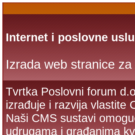
Internet i poslovne usl
Izrada web stranice za 
Tvrtka Poslovni forum d.o
izrađuje i razvija vlastit
Naši CMS sustavi omoguć
udrugama i građanima kva