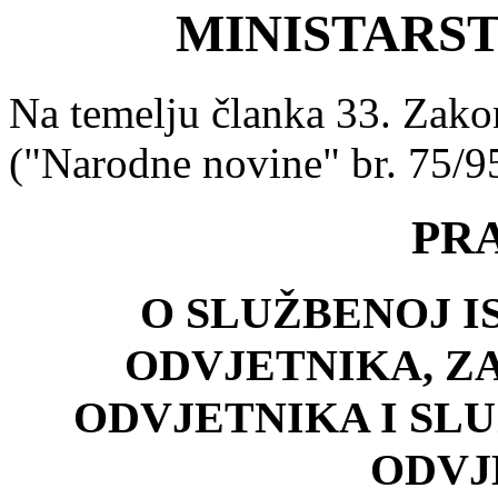
MINISTARS
Na temelju članka 33. Zako
("Narodne novine" br. 75/9
PR
O SLUŽBENOJ I
ODVJETNIKA, Z
ODVJETNIKA I SL
ODVJ