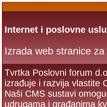
Internet i poslovne usl
Izrada web stranice za 
Tvrtka Poslovni forum d.o
izrađuje i razvija vlastit
Naši CMS sustavi omoguć
udrugama i građanima kva