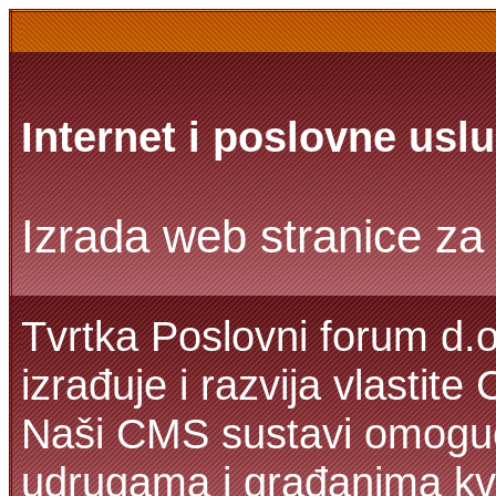
Internet i poslovne usl
Izrada web stranice za 
Tvrtka Poslovni forum d.o
izrađuje i razvija vlastit
Naši CMS sustavi omoguć
udrugama i građanima kva