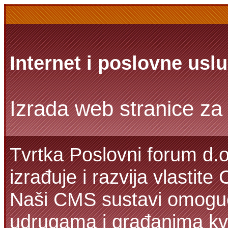
Internet i poslovne usl
Izrada web stranice za 
Tvrtka Poslovni forum d.o
izrađuje i razvija vlastit
Naši CMS sustavi omoguć
udrugama i građanima kva