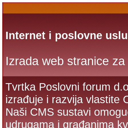
Internet i poslovne usl
Izrada web stranice za 
Tvrtka Poslovni forum d.o
izrađuje i razvija vlastit
Naši CMS sustavi omoguć
udrugama i građanima kva