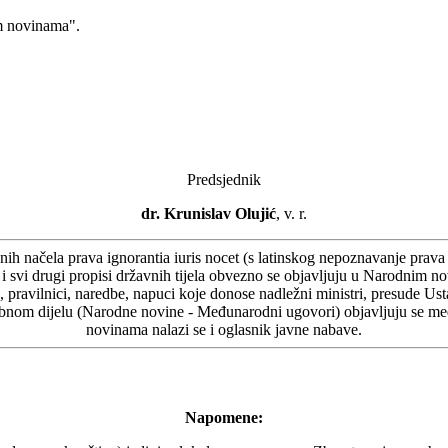
m novinama".
Predsjednik
dr. Krunislav Olujić
, v. r.
 načela prava ignorantia iuris nocet (s latinskog nepoznavanje prava š
oni i svi drugi propisi državnih tijela obvezno se objavljuju u Narodni
 pravilnici, naredbe, napuci koje donose nadležni ministri, presude U
 posebnom dijelu (Narodne novine - Međunarodni ugovori) objavljuju se 
novinama nalazi se i oglasnik javne nabave.
Napomene: