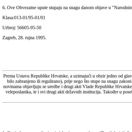
6. Ove Obvezatne upute stupaju na snagu danom objave u "Narodni
Klasa:013-01/95-01/01
Urbroj: 56605-95-50
Zagreb, 28. rujna 1995.
Prema Ustavu Republike Hrvatske, a uzimajući u obzir jedno od glavnih
bilo zabranjeno ili regulirano), prije nego što stupe na snagu zak
novinama objavljuju se uredbe i drugi akti Vlade Republike Hrvatske,
veleposlanika, te i svi drugi akti državnih institucija. Također u