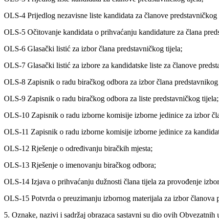
OLS-4 Prijedlog nezavisne liste kandidata za članove predstavničkog t
OLS-5 Očitovanje kandidata o prihvaćanju kandidature za člana predst
OLS-6 Glasački listić za izbor člana predstavničkog tijela;
OLS-7 Glasački listić za izbore za kandidatske liste za članove predsta
OLS-8 Zapisnik o radu biračkog odbora za izbor člana predstavnikog t
OLS-9 Zapisnik o radu biračkog odbora za liste predstavničkog tijela;
OLS-10 Zapisnik o radu izborne komisije izborne jedinice za izbor čla
OLS-11 Zapisnik o radu izborne komisije izborne jedinice za kandidats
OLS-12 Rješenje o određivanju biračkih mjesta;
OLS-13 Rješenje o imenovanju biračkog odbora;
OLS-14 Izjava o prihvaćanju dužnosti člana tijela za provođenje izbor
OLS-15 Potvrda o preuzimanju izbornog materijala za izbor članova p
5. Oznake, nazivi i sadržaj obrazaca sastavni su dio ovih Obvezatnih 