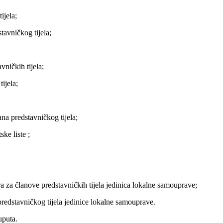
ijela;
avničkog tijela;
vničkih tijela;
ijela;
na predstavničkog tijela;
ke liste ;
a za članove predstavničkih tijela jedinica lokalne samouprave;
redstavničkog tijela jedinice lokalne samouprave.
uputa.