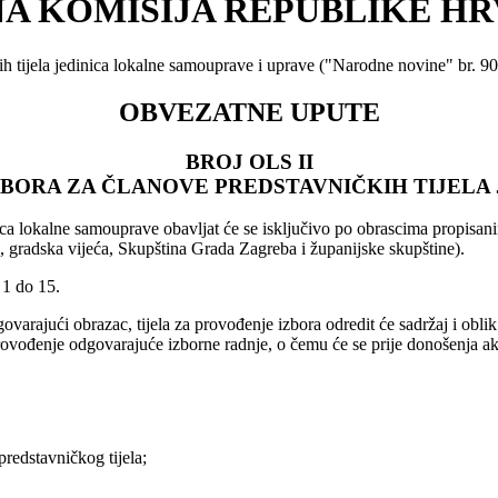
A KOMISIJA REPUBLIKE H
h tijela jedinica lokalne samouprave i uprave ("Narodne novine" br. 90
OBVEZATNE UPUTE
BROJ OLS II
ZBORA ZA ČLANOVE PREDSTAVNIČKIH TIJELA
inica lokalne samouprave obavljat će se isključivo po obrascima propi
a, gradska vijeća, Skupština Grada Zagreba i županijske skupštine).
 1 do 15.
arajući obrazac, tijela za provođenje izbora odredit će sadržaj i obl
rovođenje odgovarajuće izborne radnje, o čemu će se prije donošenja akt
redstavničkog tijela;