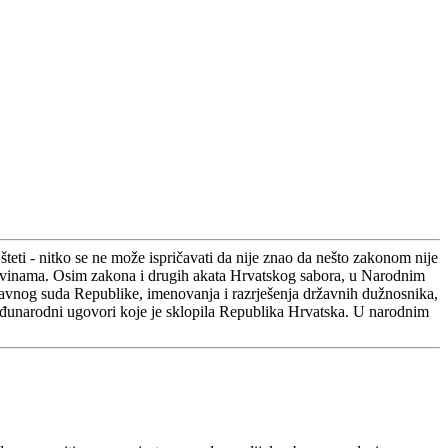
teti - nitko se ne može ispričavati da nije znao da nešto zakonom nije
m novinama. Osim zakona i drugih akata Hrvatskog sabora, u Narodnim
stavnog suda Republike, imenovanja i razrješenja državnih dužnosnika,
međunarodni ugovori koje je sklopila Republika Hrvatska. U narodnim