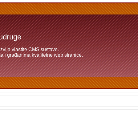
 udruge
azvija vlastite CMS sustave.
 i građanima kvalitetne web stranice.