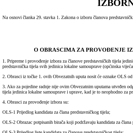
IZBORN
Na osnovi članka 29. stavka 1. Zakona o izboru članova predstavnički
O OBRASCIMA ZA PROVOĐENJE I
1. Pripreme i provođenje izbora za članove predstavničkih tijela jed
predstavnička tijela svih jedinica lokalne samouprave (općinska vijeć
2. Obrasci iz točke 1. ovih Obvezatnih uputa nosit će oznake OLS od
3. Ako za pojedine radnje nije ovim Obvezatnim uputama utvrđen odgov
tijela jedinica lokalne samouprave i uprave, kad je to neophodno za p
4. Obrasci za provođenje izbora su:
OLS-1 Prijedlog kandidata za člana predstavničkog tijela;
OLS-2 Obrazac potpisanih birača koji podržavaju kandidata za člana p
OLS-3 Prijedlog liste kandidata za članove predstavničkog tijela;