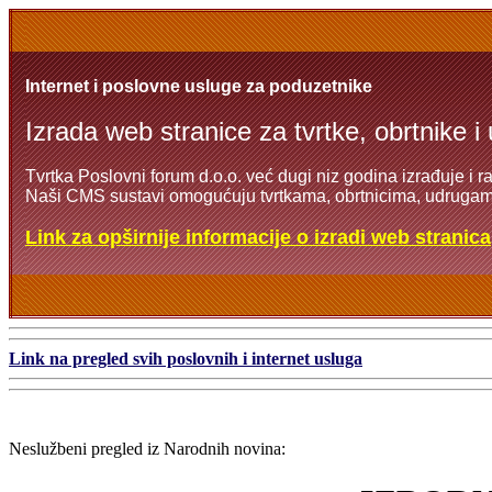
Internet i poslovne usluge za poduzetnike
Izrada web stranice za tvrtke, obrtnike i
Tvrtka Poslovni forum d.o.o. već dugi niz godina izrađuje i r
Naši CMS sustavi omogućuju tvrtkama, obrtnicima, udrugama
Link za opširnije informacije o izradi web stranica
Link na pregled svih poslovnih i internet usluga
Neslužbeni pregled iz Narodnih novina: