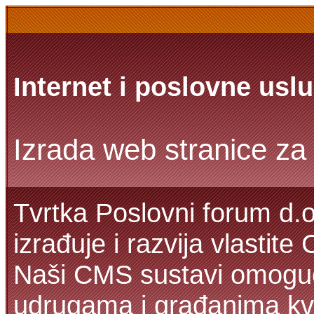
Internet i poslovne usl
Izrada web stranice za 
Tvrtka Poslovni forum d.o
izrađuje i razvija vlastit
Naši CMS sustavi omoguć
udrugama i građanima kva