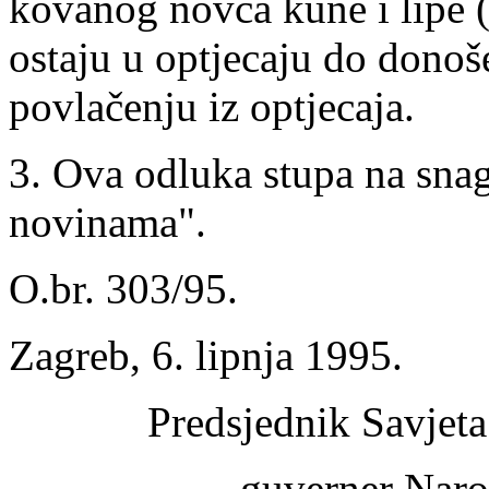
kovanog novca kune i lipe 
ostaju u optjecaju do dono
povlačenju iz optjecaja.
3. Ova odluka stupa na sn
novinama".
O.br. 303/95.
Zagreb, 6. lipnja 1995.
Predsjednik Savjet
guverner Naro