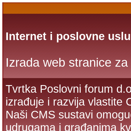
Internet i poslovne usl
Izrada web stranice za 
Tvrtka Poslovni forum d.o
izrađuje i razvija vlastit
Naši CMS sustavi omoguć
udrugama i građanima kva