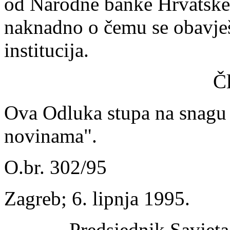
od Narodne banke Hrvatske,
naknadno o čemu se obavješ
institucija.
Č
Ova Odluka stupa na snagu
novinama".
O.br. 302/95
Zagreb; 6. lipnja 1995.
Predsjednik Savjet