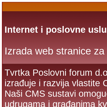
Internet i poslovne usl
Izrada web stranice za 
Tvrtka Poslovni forum d.o
izrađuje i razvija vlastit
Naši CMS sustavi omoguć
udrugama i građanima kva