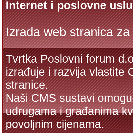
Internet i poslovne usl
Izrada web stranica za 
Tvrtka Poslovni forum d.o
izrađuje i razvija vlasti
stranice.
Naši CMS sustavi omoguć
udrugama i građanima kva
povoljnim cijenama.