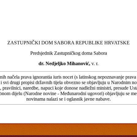
ZASTUPNIČKI DOM SABORA REPUBLIKE HRVATSKE
Predsjednik Zastupničkog doma Sabora
dr. Nedjeljko Mihanović,
v. r.
 načela prava ignorantia iuris nocet (s latinskog nepoznavanje prava š
oni i svi drugi propisi državnih tijela obvezno se objavljuju u Narodni
 pravilnici, naredbe, napuci koje donose nadležni ministri, presude U
 posebnom dijelu (Narodne novine - Međunarodni ugovori) objavljuju se 
novinama nalazi se i oglasnik javne nabave.