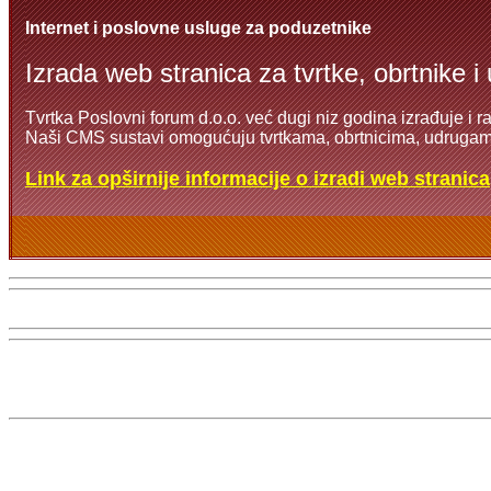
Internet i poslovne usluge za poduzetnike
Izrada web stranica za tvrtke, obrtnike i
Tvrtka Poslovni forum d.o.o. već dugi niz godina izrađuje i 
Naši CMS sustavi omogućuju tvrtkama, obrtnicima, udrugama
Link za opširnije informacije o izradi web stranica