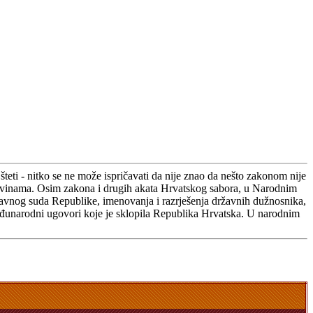
teti - nitko se ne može ispričavati da nije znao da nešto zakonom nije
m novinama. Osim zakona i drugih akata Hrvatskog sabora, u Narodnim
stavnog suda Republike, imenovanja i razrješenja državnih dužnosnika,
međunarodni ugovori koje je sklopila Republika Hrvatska. U narodnim