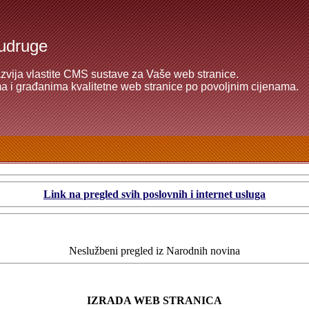
 udruge
razvija vlastite CMS sustave za Vaše web stranice.
 i građanima kvalitetne web stranice po povoljnim cijenama.
Link na pregled svih poslovnih i internet usluga
Neslužbeni pregled iz Narodnih novina
IZRADA WEB STRANICA