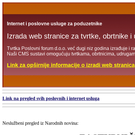
Internet i poslovne usluge za poduzetnike
Izrada web stranice za tvrtke, obrtnike i
Tvrtka Poslovni forum d.o.o. već dugi niz godina izrađuje i r
Naši CMS sustavi omogućuju tvrtkama, obrtnicima, udrugama
Link za opširnije informacije o izradi web stranica
Link na pregled svih poslovnih i internet usluga
Neslužbeni pregled iz Narodnih novina: