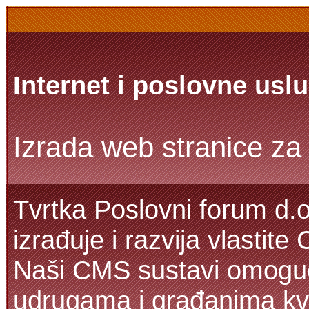
Internet i poslovne usl
Izrada web stranice za 
Tvrtka Poslovni forum d.o
izrađuje i razvija vlastit
Naši CMS sustavi omoguć
udrugama i građanima kva