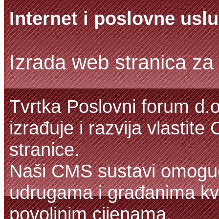
Internet i poslovne usl
Izrada web stranica za 
Tvrtka Poslovni forum d.o
izrađuje i razvija vlasti
stranice.
Naši CMS sustavi omoguć
udrugama i građanima kva
povoljnim cijenama.