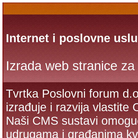
Internet i poslovne usl
Izrada web stranice za 
Tvrtka Poslovni forum d.o
izrađuje i razvija vlastit
Naši CMS sustavi omoguć
udrugama i građanima kva