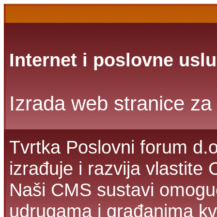
Internet i poslovne usl
Izrada web stranice za 
Tvrtka Poslovni forum d.o
izrađuje i razvija vlastit
Naši CMS sustavi omoguć
udrugama i građanima kva