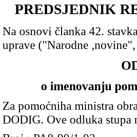
PREDSJEDNIK R
Na osnovi članka 42. stavk
uprave ("Narodne ,novine",
O
o imenovanju pom
Za pomoćniha ministra obr
DODIG. Ove odluka stupa 