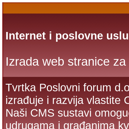
Internet i poslovne usl
Izrada web stranice za 
Tvrtka Poslovni forum d.o
izrađuje i razvija vlastit
Naši CMS sustavi omoguć
udrugama i građanima kva