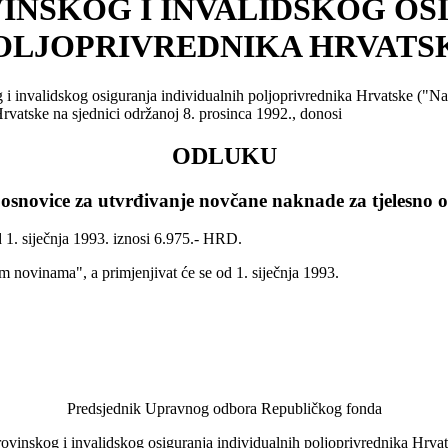
INSKOG I INVALIDSKOG OS
OLJOPRIVREDNIKA HRVATS
 i invalidskog osiguranja individualnih poljoprivrednika Hrvatske ("N
rvatske na sjednici održanoj 8. prosinca 1992., donosi
ODLUKU
snovice za utvrđivanje novčane naknade za tjelesno ošt
 1. siječnja 1993. iznosi 6.975.- HRD.
novinama", a primjenjivat će se od 1. siječnja 1993.
Predsjednik Upravnog odbora Republičkog fonda
ovinskog i invalidskog osiguranja individualnih poljoprivrednika Hrva