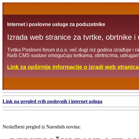
Internet i poslovne usluge za poduzetnike
Izrada web stranice za tvrtke, obrtnike i
Tvrtka Poslovni forum d.o.o. već dugi niz godina izrađuje i r
Naši CMS sustavi omogućuju tvrtkama, obrtnicima, udrugama
Link za opširnije informacije o izradi web stranica
Link na pregled svih poslovnih i internet usluga
Neslužbeni pregled iz Narodnih novina: