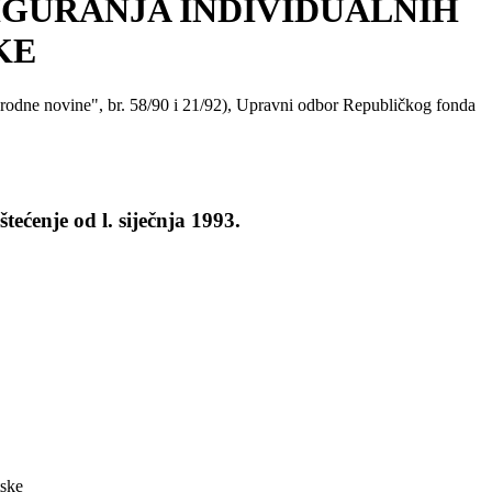
IGURANJA INDIVIDUALNIH
KE
arodne novine", br. 58/90 i 21/92), Upravni odbor Republičkog fonda
ećenje od l. siječnja 1993.
tske