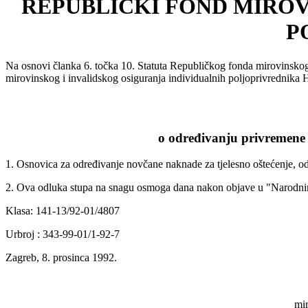
REPUBLIČKI FOND MIROV
P
Na osnovi članka 6. točka 10. Statuta Republičkog fonda mirovinskog
mirovinskog i invalidskog osiguranja individualnih poljoprivrednika H
o određivanju privremene o
1. Osnovica za određivanje novčane naknade za tjelesno oštećenje, od
2. Ova odluka stupa na snagu osmoga dana nakon objave u "Narodnim 
Klasa: 141-13/92-01/4807
Urbroj : 343-99-01/1-92-7
Zagreb, 8. prosinca 1992.
mir