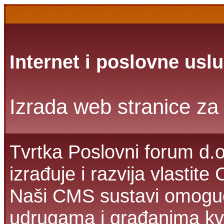
Internet i poslovne usl
Izrada web stranice za 
Tvrtka Poslovni forum d.o
izrađuje i razvija vlastit
Naši CMS sustavi omoguć
udrugama i građanima kva