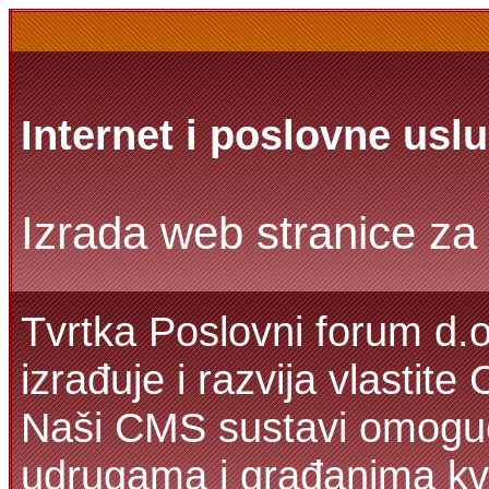
Internet i poslovne usl
Izrada web stranice za 
Tvrtka Poslovni forum d.o
izrađuje i razvija vlastit
Naši CMS sustavi omoguć
udrugama i građanima kva