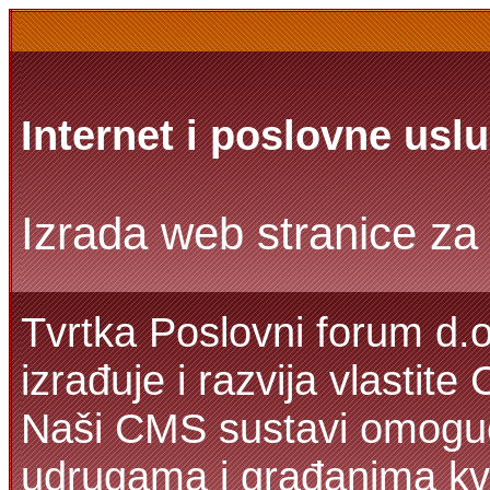
Internet i poslovne usl
Izrada web stranice za 
Tvrtka Poslovni forum d.o
izrađuje i razvija vlastit
Naši CMS sustavi omoguć
udrugama i građanima kva