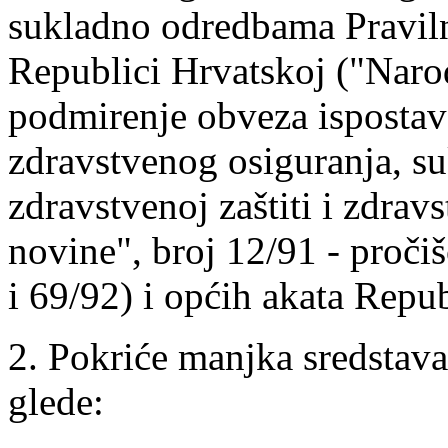
sukladno odredbama Pravil
Republici Hrvatskoj ("Narod
podmirenje obveza ispostava
zdravstvenog osiguranja, 
zdravstvenoj zaštiti i zdra
novine", broj 12/91 - proči
i 69/92) i općih akata Repu
2. Pokriće manjka sredstava
glede: