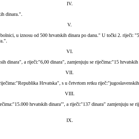
IV.
ih dinara.".
V.
 u bolnici, u iznosu od 500 hrvatskih dinara po danu." U točki 2. riječi: 
a.".
VI.
ih dinara", a riječi:"6,00 dinara", zamjenjuju se riječima:"15 hrvatskih
VII.
ječima:"Republika Hrvatska", s u četvrtom retku riječ:"jugoslavenskih"
VIII.
ječima:"15.000 hrvatskih dinara"', a riječi:"137 dinara" zamjenjuju se ri
IX.