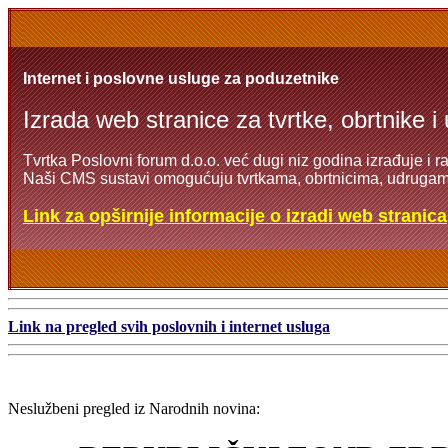
Internet i poslovne usluge za poduzetnike
Izrada web stranice za tvrtke, obrtnike i
Tvrtka Poslovni forum d.o.o. već dugi niz godina izrađuje i r
Naši CMS sustavi omogućuju tvrtkama, obrtnicima, udrugama
Link za opširnije informacije o izradi web stranica
Link na pregled svih poslovnih i internet usluga
Neslužbeni pregled iz Narodnih novina: