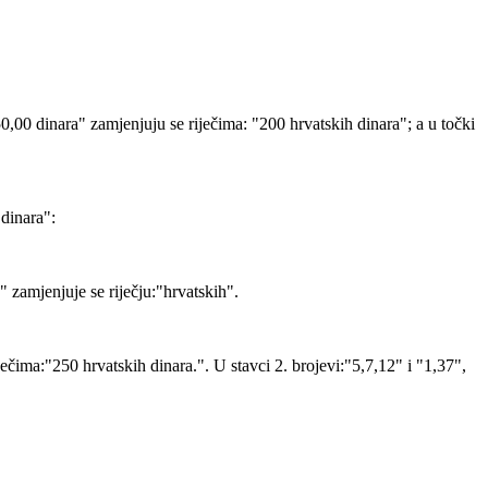
"50,00 dinara" zamjenjuju se riječima: "200 hrvatskih dinara"; a u točki
 dinara":
 zamjenjuje se riječju:"hrvatskih".
ječima:"250 hrvatskih dinara.". U stavci 2. brojevi:"5,7,12" i "1,37",