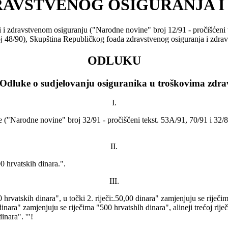
RAVSTVENOG OSIGURANJA I
i i zdravstvenom osiguranju ("Narodne novine" broj 12/91 - pročišćeni 
 48/90), Skupština Republičkog foada zdravstvenog osiguranja i zdravst
ODLUKU
Odluke o sudjelovanju osiguranika u troškovima zdravs
I.
("Narodne novine" broj 32/91 - pročiščeni tekst. 53A/91, 70/91 i 32/82)
II.
00 hrvatskih dinara.".
III.
 hrvatskih dinara", u točki 2. riječi:.50,00 dinara" zamjenjuju se riječim
dinara" zamjenjuju se riječima "500 hrvatshlh dinara", alineji trećoj rij
inara". '"!