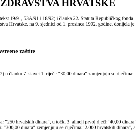
 ZDRAVSTVA HRVATSKE
tekst 19/91, 53A/91 i 18/92) i članka 22. Statuta Republičkog fonda
va Hrvatske, na 9. sjednici od 1. prosinca 1992. godine, donijela je
tvene zaštite
 u članku 7. stavci 1. riječi: "30,00 dinara" zamjenjuju se riječima:
a: "250 hrvatskih dinara", u točki 3. alineji prvoj riječi:"40,00 dinara"
eči: "300,00 dinara" zemjenjuju se r'iječima:"2.000 hrvatskih dinara", a