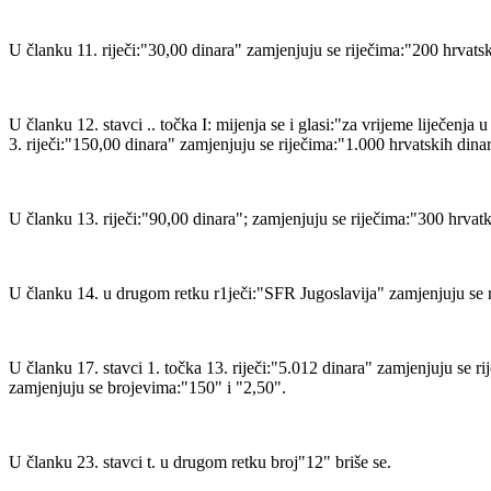
U članku 11. riječi:"30,00 dinara" zamjenjuju se riječima:"200 hrvatsk
U članku 12. stavci .. točka I: mijenja se i glasi:"za vrijeme liječenja
3. riječi:"150,00 dinara" zamjenjuju se riječima:"1.000 hrvatskih dinar
U članku 13. riječi:"90,00 dinara"; zamjenjuju se riječima:"300 hrvatks
U članku 14. u drugom retku r1ječi:"SFR Jugoslavija" zamjenjuju se ri
U članku 17. stavci 1. točka 13. riječi:"5.012 dinara" zamjenjuju se ri
zamjenjuju se brojevima:"150" i "2,50".
U članku 23. stavci t. u drugom retku broj"12" briše se.