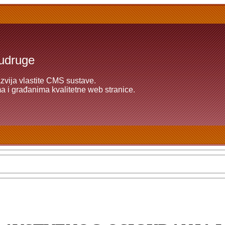
 udruge
azvija vlastite CMS sustave.
 i građanima kvalitetne web stranice.