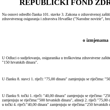
REPUBLIČKI FOND ZD
Na osnovi odredbi članka 101. stavke 3. Zakona o zdravstvenoj zaštit
zdravstvenog osiguranja i zdravstva Hrvatške ("Narodne novirie", broj
o izmjenama 
U Odluci o sudjelovanju, osiguranika u troškovima zdravstvene zaštite 
"150 hrvatskih dinara".
U članku 8. stavci 1. riječi: "75,00 dinara" zamjenjuju se riječima: "5
U članku 9. točki 1. riječi: "40,00 dinara" zamjenjuju se riječima: "250
zamjenjuju se riječima:"500 hrvatskih dinara", alineji 2. riječi "75,00 
u točki 4. riječi:"40,00 dinara" zamjenjuju se riječima:"250 hrvatskih d