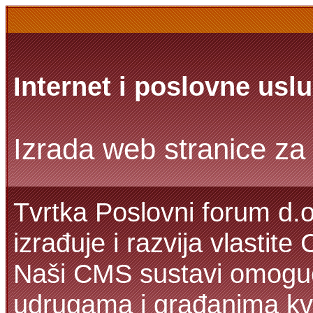
Internet i poslovne usl
Izrada web stranice za 
Tvrtka Poslovni forum d.o
izrađuje i razvija vlastit
Naši CMS sustavi omoguć
udrugama i građanima kva