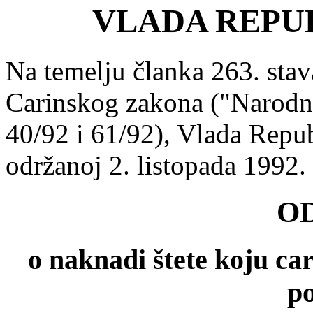
VLADA REPU
Na temelju članka 263. stava
Carinskog zakona ("Narodne
40/92 i 61/92), Vlada Repub
održanoj 2. listopada 1992. 
O
o naknadi štete koju ca
p