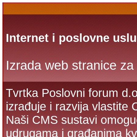
Internet i poslovne usl
Izrada web stranice za 
Tvrtka Poslovni forum d.o
izrađuje i razvija vlastit
Naši CMS sustavi omoguć
udrugama i građanima kva