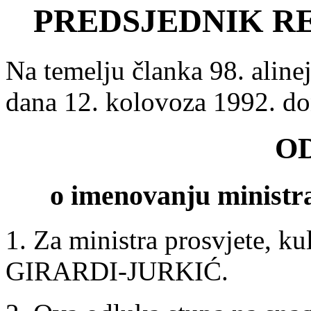
PREDSJEDNIK R
Na temelju članka 98. aline
dana 12. kolovoza 1992. d
O
o imenovanju ministra 
1. Za ministra prosvjete, k
GIRARDI-JURKIĆ.