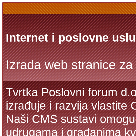
Internet i poslovne usl
Izrada web stranice za 
Tvrtka Poslovni forum d.o
izrađuje i razvija vlastit
Naši CMS sustavi omoguć
udrugama i građanima kva