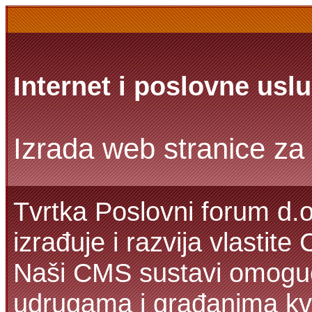
Internet i poslovne usl
Izrada web stranice za 
Tvrtka Poslovni forum d.o
izrađuje i razvija vlastit
Naši CMS sustavi omoguć
udrugama i građanima kva