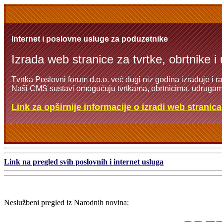
Internet i poslovne usluge za poduzetnike
Izrada web stranice za tvrtke, obrtnike i
Tvrtka Poslovni forum d.o.o. već dugi niz godina izrađuje i r
Naši CMS sustavi omogućuju tvrtkama, obrtnicima, udrugama
Link za opširnije informacije o izradi web stranica
Link na pregled svih poslovnih i internet usluga
Neslužbeni pregled iz Narodnih novina: