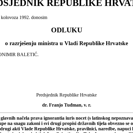
DSJEDNIK REPUBLIKE HRVA
2. kolovoza 1992. donosim
ODLUKU
o razrješenju ministra u Vladi Republike Hrvatske
. ZVONIMIR BALETIĆ.
Predsjednik Republike Hrvatske
dr. Franjo Tuđman, v. r.
avnih načela prava ignorantia iuris nocet (s latinskog nepoznavanje
stupe na snagu zakoni i svi drugi propisi državnih tijela obvezno
rugi akti Vlade Republike Hrvatske, pravilnici, naredbe, napuci 