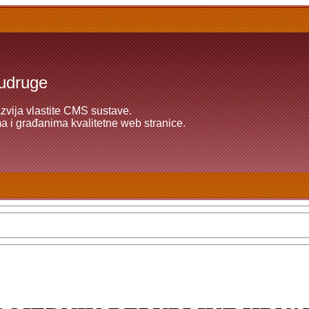
 udruge
azvija vlastite CMS sustave.
 i građanima kvalitetne web stranice.