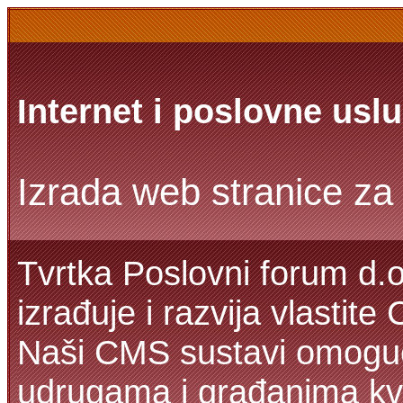
Internet i poslovne usl
Izrada web stranice za 
Tvrtka Poslovni forum d.o
izrađuje i razvija vlastit
Naši CMS sustavi omoguć
udrugama i građanima kva