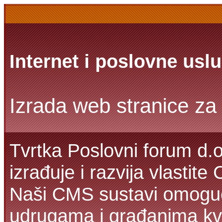
Internet i poslovne usl
Izrada web stranice za 
Tvrtka Poslovni forum d.o
izrađuje i razvija vlastit
Naši CMS sustavi omoguć
udrugama i građanima kva