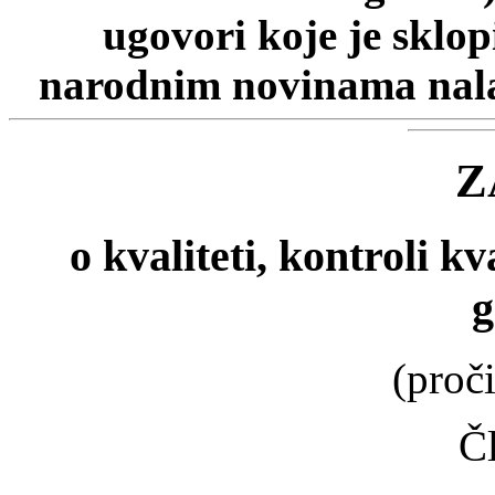
ugovori koje je sklo
narodnim novinama nalaz
Z
o kvaliteti, kontroli k
g
(proči
Č