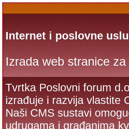
Internet i poslovne usl
Izrada web stranice za 
Tvrtka Poslovni forum d.o
izrađuje i razvija vlastit
Naši CMS sustavi omoguć
udrugama i građanima kva