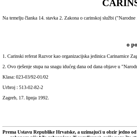
CARIN
Na temelju članka 14. stavka 2. Zakona o carinskoj službi ("Narodne 
o p
1. Carinski referat Razvor kao organizacijska jedinica Carinarnice Zag
2. Ovo rješenje stupa na snagu idućeg dana od dana objave u "Naro
Klasa: 023-03/92-01/02
Urbroj : 513-02-82-2
Zagreb, 17. lipnja 1992.
Prema Ustavu Republike Hrvatske, a uzimajući u obzir jedno od gl