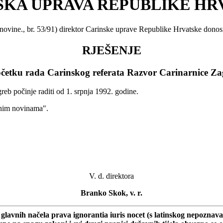
SKA UPRAVA REPUBLIKE HR
novine., br. 53/91) direktor Carinske uprave Republike Hrvatske donos
RJEŠENJE
očetku rada Carinskog referata Razvor Carinarnice Za
reb počinje raditi od 1. srpnja 1992. godine.
dnim novinama".
V. d. direktora
Branko Skok, v. r.
avnih načela prava ignorantia iuris nocet (s latinskog nepoznavanje