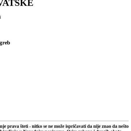
VATSKE
i
greb
 prava šteti - nitko se ne može ispričavati da nije znao da nešto