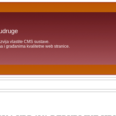
 udruge
azvija vlastite CMS sustave.
 i građanima kvalitetne web stranice.