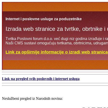
Internet i poslovne usluge za poduzetnike
Izrada web stranice za tvrtke, obrtnike i
Tvrtka Poslovni forum d.o.o. već dugi niz godina izrađuje i r
Naši CMS sustavi omogućuju tvrtkama, obrtnicima, udrugama
Link za opširnije informacije o izradi web stranica
Link na pregled svih poslovnih i internet usluga
Neslužbeni pregled iz Narodnih novina: