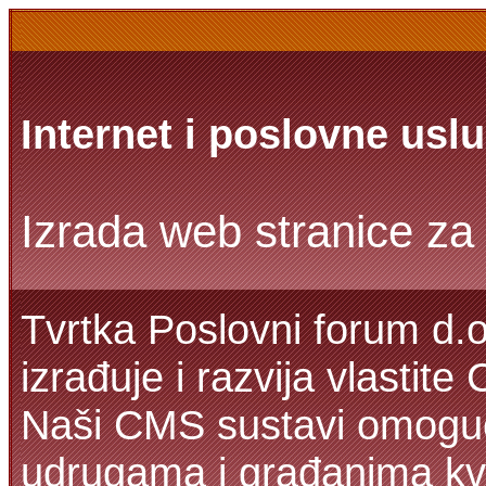
Internet i poslovne usl
Izrada web stranice za 
Tvrtka Poslovni forum d.o
izrađuje i razvija vlastit
Naši CMS sustavi omoguć
udrugama i građanima kva