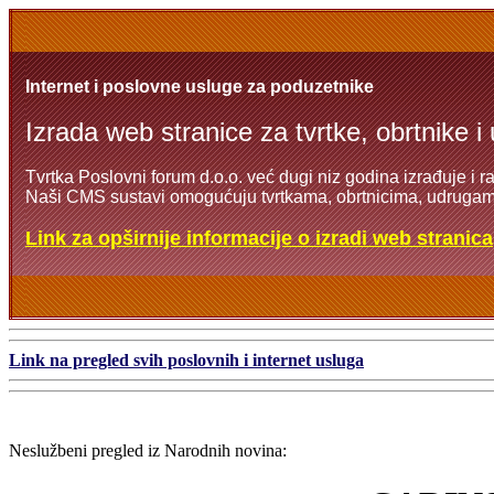
Internet i poslovne usluge za poduzetnike
Izrada web stranice za tvrtke, obrtnike i
Tvrtka Poslovni forum d.o.o. već dugi niz godina izrađuje i r
Naši CMS sustavi omogućuju tvrtkama, obrtnicima, udrugama
Link za opširnije informacije o izradi web stranica
Link na pregled svih poslovnih i internet usluga
Neslužbeni pregled iz Narodnih novina: