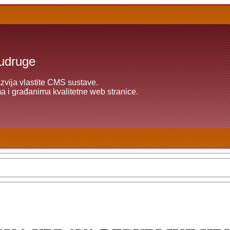
 udruge
azvija vlastite CMS sustave.
 i građanima kvalitetne web stranice.