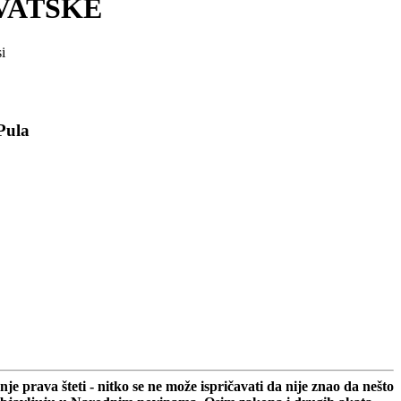
VATSKE
i
Pula
 prava šteti - nitko se ne može ispričavati da nije znao da nešto