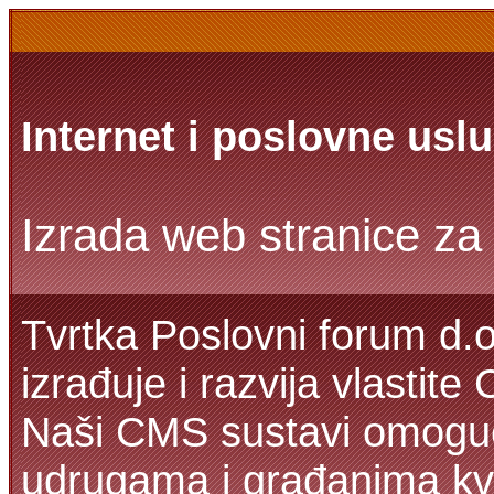
Internet i poslovne usl
Izrada web stranice za 
Tvrtka Poslovni forum d.o
izrađuje i razvija vlastit
Naši CMS sustavi omoguć
udrugama i građanima kva