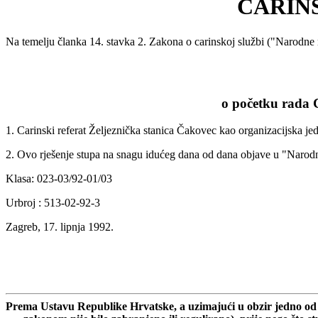
CARIN
Na temelju članka 14. stavka 2. Zakona o carinskoj službi ("Narodne
o početku rada 
1. Carinski referat Željeznička stanica Čakovec kao organizacijska jed
2. Ovo rješenje stupa na snagu idućeg dana od dana objave u "Naro
Klasa: 023-03/92-01/03
Urbroj : 513-02-92-3
Zagreb, 17. lipnja 1992.
Prema Ustavu Republike Hrvatske, a uzimajući u obzir jedno od gl