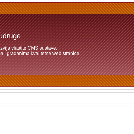
 udruge
azvija vlastite CMS sustave.
 i građanima kvalitetne web stranice.