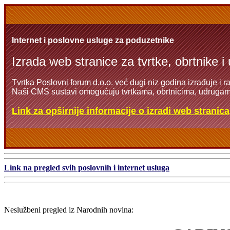
Internet i poslovne usluge za poduzetnike
Izrada web stranice za tvrtke, obrtnike i
Tvrtka Poslovni forum d.o.o. već dugi niz godina izrađuje i r
Naši CMS sustavi omogućuju tvrtkama, obrtnicima, udrugama
Link za opširnije informacije o izradi web stranica
Link na pregled svih poslovnih i internet usluga
Neslužbeni pregled iz Narodnih novina: