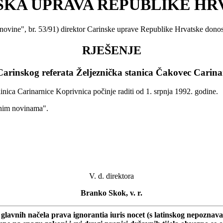
SKA UPRAVA REPUBLIKE HR
 novine", br. 53/91) direktor Carinske uprave Republike Hrvatske donos
RJEŠENJE
Carinskog referata Željeznička stanica Čakovec Carina
inica Carinarnice Koprivnica počinje raditi od 1. srpnja 1992. godine.
dnim novinama".
V. d. direktora
Branko Skok, v. r.
avnih načela prava ignorantia iuris nocet (s latinskog nepoznavanje