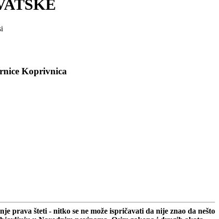
VATSKE
i
rnice Koprivnica
 prava šteti - nitko se ne može ispričavati da nije znao da nešto