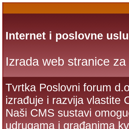
Internet i poslovne usl
Izrada web stranice za 
Tvrtka Poslovni forum d.o
izrađuje i razvija vlastit
Naši CMS sustavi omoguć
udrugama i građanima kva