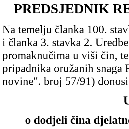
PREDSJEDNIK R
Na temelju članka 100. sta
i članka 3. stavka 2. Uredbe
promaknučima u viši čin, t
pripadnika oružanih snaga 
novine". broj 57/91) donos
o dodjeli čina djelat