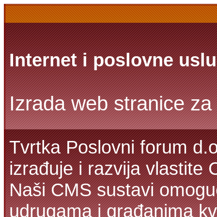
Internet i poslovne usl
Izrada web stranice za 
Tvrtka Poslovni forum d.o
izrađuje i razvija vlastit
Naši CMS sustavi omoguć
udrugama i građanima kva