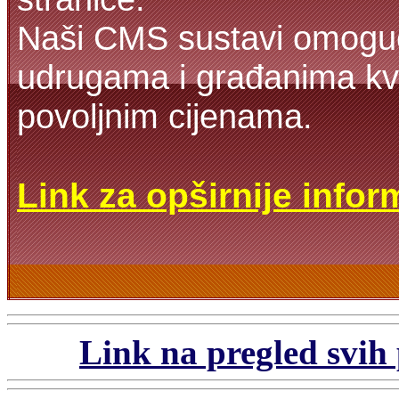
Naši CMS sustavi omoguć
udrugama i građanima kva
povoljnim cijenama.
Link za opširnije infor
Link na pregled svih 