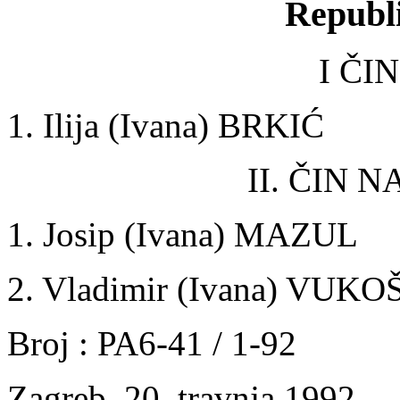
Republ
I ČI
1. Ilija (Ivana) BRKIĆ
II. ČIN 
1. Josip (Ivana) MAZUL
2. Vladimir (Ivana) VUKO
Broj : PA6-41 / 1-92
Zagreb, 20. travnja 1992.