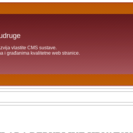
 udruge
azvija vlastite CMS sustave.
 i građanima kvalitetne web stranice.