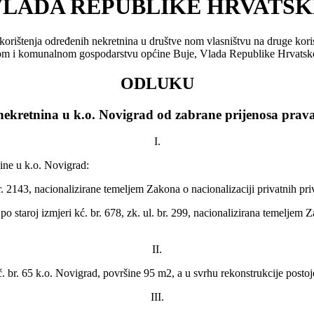
VLADA REPUBLIKE HRVATSK
 korištenja određenih nekretnina u društve nom vlasništvu na druge kor
m i komunalnom gospodarstvu općine Buje, Vlada Republike Hrvatske, n
ODLUKU
nekretnina u k.o. Novigrad od zabrane prijenosa prav
I.
ine u k.o. Novigrad:
r. 2143, nacionalizirane temeljem Zakona o nacionalizaciji privatnih pr
po staroj izmjeri kć. br. 678, zk. ul. br. 299, nacionalizirana temeljem
II.
č. br. 65 k.o. Novigrad, površine 95 m2, a u svrhu rekonstrukcije postoj
III.