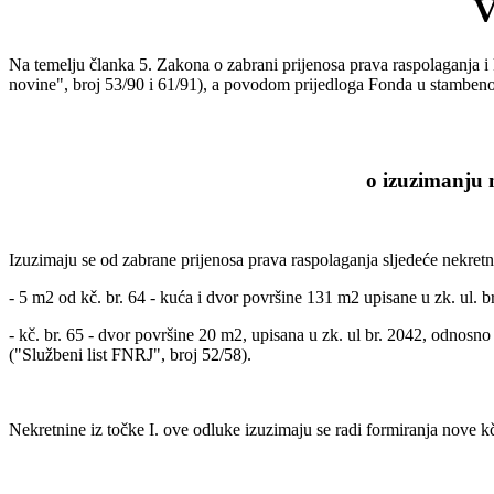
Na temelju članka 5. Zakona o zabrani prijenosa prava raspolaganja i
novine", broj 53/90 i 61/91), a povodom prijedloga Fonda u stambeno
o izuzimanju 
Izuzimaju se od zabrane prijenosa prava raspolaganja sljedeće nekretn
- 5 m2 od kč. br. 64 - kuća i dvor površine 131 m2 upisane u zk. ul. b
- kč. br. 65 - dvor površine 20 m2, upisana u zk. ul br. 2042, odnosno 
("Službeni list FNRJ", broj 52/58).
Nekretnine iz točke I. ove odluke izuzimaju se radi formiranja nove k