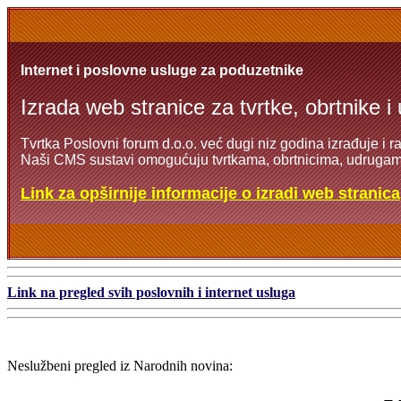
Internet i poslovne usluge za poduzetnike
Izrada web stranice za tvrtke, obrtnike i
Tvrtka Poslovni forum d.o.o. već dugi niz godina izrađuje i r
Naši CMS sustavi omogućuju tvrtkama, obrtnicima, udrugama
Link za opširnije informacije o izradi web stranica
Link na pregled svih poslovnih i internet usluga
Neslužbeni pregled iz Narodnih novina: