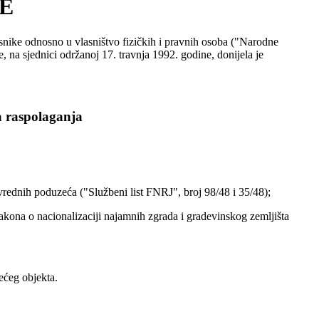
E
isnike odnosno u vlasništvo fizičkih i pravnih osoba ("Narodne
a sjednici održanoj 17. travnja 1992. godine, donijela je
a raspolaganja
ivrednih poduzeća ("Službeni list FNRJ", broj 98/48 i 35/48);
 Zakona o nacionalizaciji najamnih zgrada i gradevinskog zemljišta
ećeg objekta.