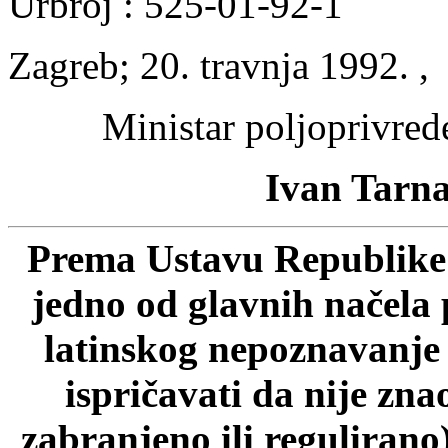
Urbroj : 525-01-92-1
Zagreb; 20. travnja 1992. ,
Ministar poljoprivred
Ivan Tarnaj,
Prema Ustavu Republike 
jedno od glavnih načela 
latinskog nepoznavanje p
ispričavati da nije zn
zabranjeno ili regulirano