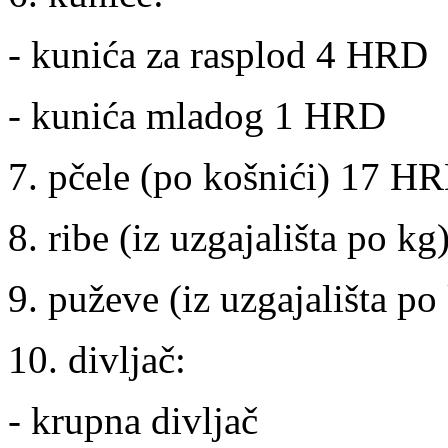
- kunića za rasplod 4 HRD
- kunića mladog 1 HRD
7. pčele (po košnići) 17 H
8. ribe (iz uzgajališta po k
9. puževe (iz uzgajališta p
10. divljač:
- krupna divljač