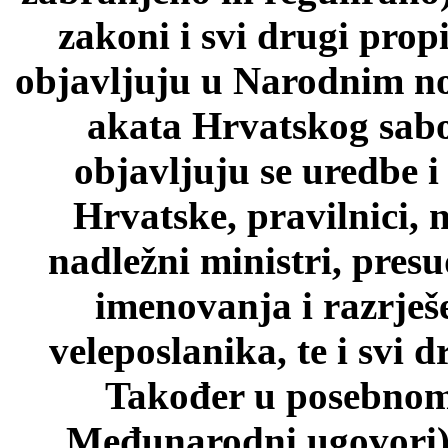
zakoni i svi drugi prop
objavljuju u Narodnim n
akata Hrvatskog sab
objavljuju se uredbe i
Hrvatske, pravilnici, 
nadležni ministri, pres
imenovanja i razrješ
veleposlanika, te i svi d
Također u posebnom 
Međunarodni ugovori)