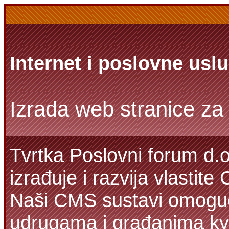
Internet i poslovne usl
Izrada web stranice za 
Tvrtka Poslovni forum d.o
izrađuje i razvija vlastit
Naši CMS sustavi omoguć
udrugama i građanima kva