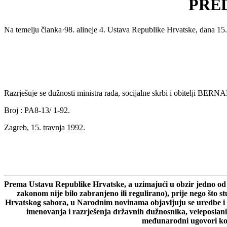
PRE
Na temelju članka·98. alineje 4. Ustava Republike Hrvatske, dana 15
Razrješuje se dužnosti ministra rada, socijalne skrbi i obitelji 
Broj : PA8-13/ 1-92.
Zagreb, 15. travnja 1992.
Prema Ustavu Republike Hrvatske, a uzimajući u obzir jedno od gl
zakonom nije bilo zabranjeno ili regulirano), prije nego što 
Hrvatskog sabora, u Narodnim novinama objavljuju se uredbe i d
imenovanja i razrješenja državnih dužnosnika, veleposlani
međunarodni ugovori koj