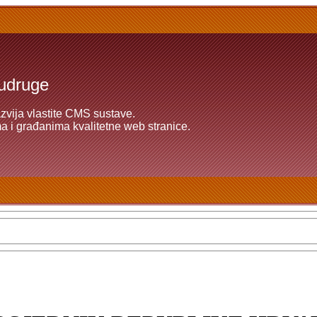
 udruge
azvija vlastite CMS sustave.
 i građanima kvalitetne web stranice.