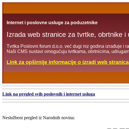
Internet i poslovne usluge za poduzetnike
Izrada web stranice za tvrtke, obrtnike i
Tvrtka Poslovni forum d.o.o. već dugi niz godina izrađuje i r
Naši CMS sustavi omogućuju tvrtkama, obrtnicima, udrugama
Link za opširnije informacije o izradi web stranica
Link na pregled svih poslovnih i internet usluga
Neslužbeni pregled iz Narodnih novina: