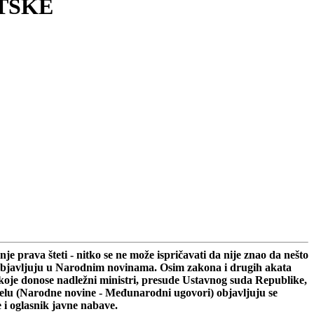
TSKE
 prava šteti - nitko se ne može ispričavati da nije znao da nešto
 se objavljuju u Narodnim novinama. Osim zakona i drugih akata
koje donose nadležni ministri, presude Ustavnog suda Republike,
ijelu (Narodne novine - Međunarodni ugovori) objavljuju se
i oglasnik javne nabave.