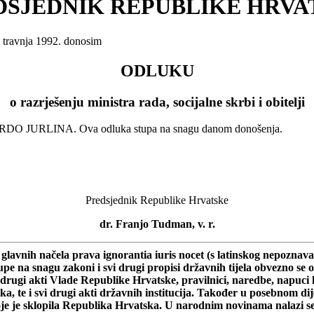
DSJEDNIK REPUBLIKE HRVA
. travnja 1992. donosim
ODLUKU
o razrješenju ministra rada, socijalne skrbi i obitelji
BERNARDO JURLINA. Ova odluka stupa na snagu danom donošenja.
Predsjednik Republike Hrvatske
dr. Franjo Tudman, v. r.
avnih načela prava ignorantia iuris nocet (s latinskog nepoznavanje
stupe na snagu zakoni i svi drugi propisi državnih tijela obvezno
rugi akti Vlade Republike Hrvatske, pravilnici, naredbe, napuci 
ka, te i svi drugi akti državnih institucija. Također u posebnom d
e je sklopila Republika Hrvatska. U narodnim novinama nalazi se 