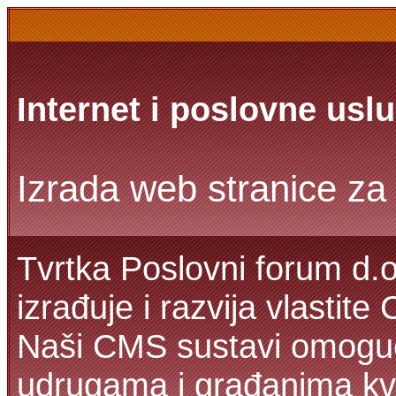
Internet i poslovne usl
Izrada web stranice za 
Tvrtka Poslovni forum d.o
izrađuje i razvija vlastit
Naši CMS sustavi omoguć
udrugama i građanima kva