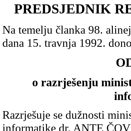
PREDSJEDNIK R
Na temelju članka 98. aline
dana 15. travnja 1992. don
O
o razrješenju minist
inf
Razrješuje se dužnosti minis
informatike dr. ANTE ČOV