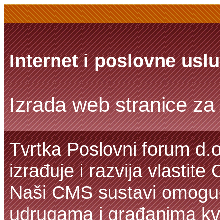
Internet i poslovne usl
Izrada web stranice za 
Tvrtka Poslovni forum d.o
izrađuje i razvija vlastit
Naši CMS sustavi omoguć
udrugama i građanima kva