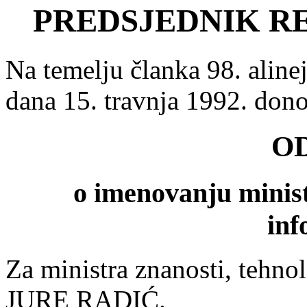
PREDSJEDNIK R
Na temelju članka 98. aline
dana 15. travnja 1992. don
O
o imenovanju ministr
inf
Za ministra znanosti, tehnol
JURE RADIĆ.