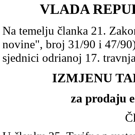
VLADA REPU
Na temelju članka 21. Zako
novine", broj 31/90 i 47/90
sjednici odrianoj 17. travnj
IZMJENU TA
za prodaju e
Č