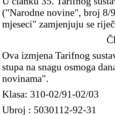
U članku 35. Tarifnog susta
("Narodne novine", broj 8/9
mjeseci" zamjenjuju se rije
Č
Ova izmjena Tarifnog sustav
stupa na snagu osmoga dan
novinama".
Klasa: 310-02/91-02/03
Ubroj : 5030112-92-31