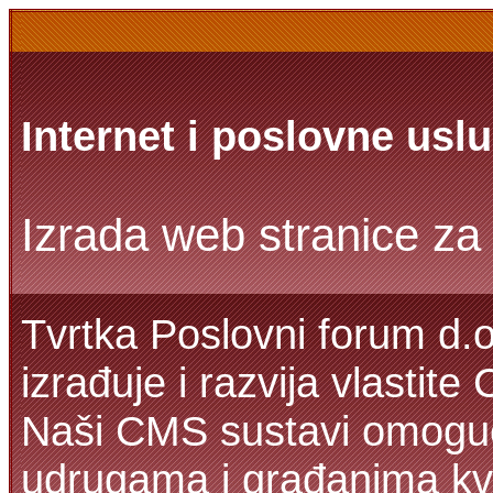
Internet i poslovne usl
Izrada web stranice za 
Tvrtka Poslovni forum d.o
izrađuje i razvija vlastit
Naši CMS sustavi omoguć
udrugama i građanima kva