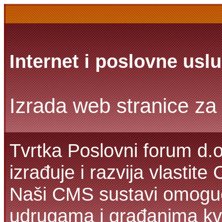
Internet i poslovne usl
Izrada web stranice za 
Tvrtka Poslovni forum d.o
izrađuje i razvija vlastit
Naši CMS sustavi omoguć
udrugama i građanima kva