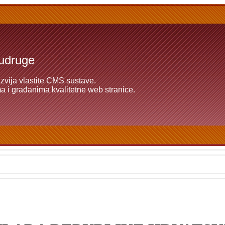
 udruge
azvija vlastite CMS sustave.
 i građanima kvalitetne web stranice.