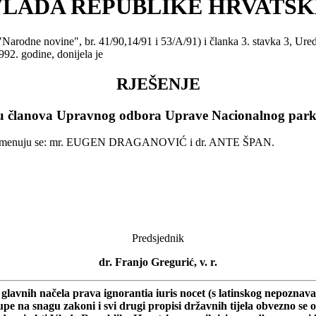
VLADA REPUBLIKE HRVATSK
Narodne novine", br. 41/90,14/91 i 53/A/91) i članka 3. stavka 3, Ur
992. godine, donijela je
RJEŠENJE
u članova Upravnog odbora Uprave Nacionalnog park
i", imenuju se: mr. EUGEN DRAGANOVIĆ i dr. ANTE ŠPAN.
Predsjednik
dr. Franjo Gregurić, v. r.
avnih načela prava ignorantia iuris nocet (s latinskog nepoznavanje
stupe na snagu zakoni i svi drugi propisi državnih tijela obvezno