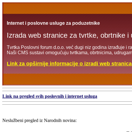
Internet i poslovne usluge za poduzetnike
Izrada web stranice za tvrtke, obrtnike i
Tvrtka Poslovni forum d.o.o. već dugi niz godina izrađuje i r
Naši CMS sustavi omogućuju tvrtkama, obrtnicima, udrugama
Link za opširnije informacije o izradi web stranica
Link na pregled svih poslovnih i internet usluga
Neslužbeni pregled iz Narodnih novina: