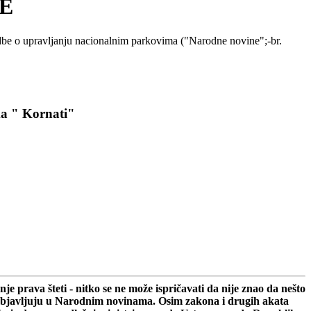
E
edbe o upravljanju nacionalnim parkovima ("Narodne novine";-br.
a " Kornati"
 prava šteti - nitko se ne može ispričavati da nije znao da nešto
 se objavljuju u Narodnim novinama. Osim zakona i drugih akata