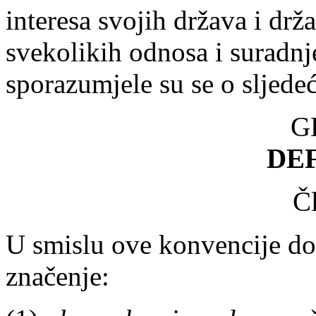
interesa svojih država i drž
svekolikih odnosa i suradnj
sporazumjele su se o sljede
G
DEF
Č
U smislu ove konvencije dol
značenje: