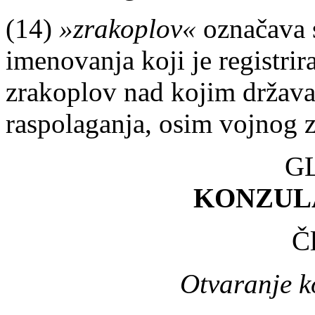
(14)
»zrakoplov«
označava 
imenovanja koji je registrir
zrakoplov nad kojim držav
raspolaganja, osim vojnog 
GL
KONZUL
Č
Otvaranje k