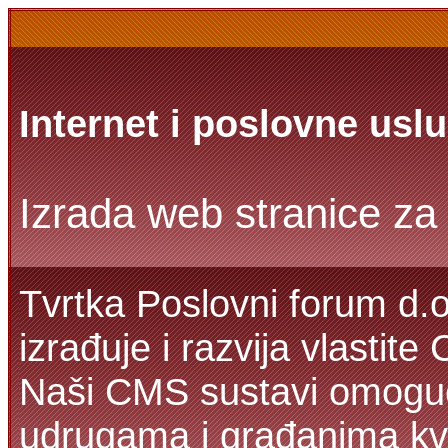
Internet i poslovne usl
Izrada web stranice za 
Tvrtka Poslovni forum d.o
izrađuje i razvija vlastit
Naši CMS sustavi omoguć
udrugama i građanima kva