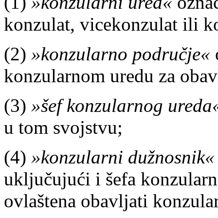
(1)
»konzularni ured«
označ
konzulat, vicekonzulat ili 
(2)
»konzularno područje«
konzularnom uredu za obavl
(3)
»šef konzularnog ureda
u tom svojstvu;
(4)
»konzularni dužnosnik«
uključujući i šefa konzular
ovlaštena obavljati konzula