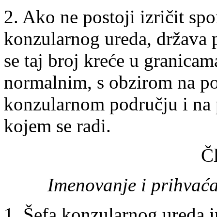
2. Ako ne postoji izričit sp
konzularnog ureda, država p
se taj broj kreće u granica
normalnim, s obzirom na pos
konzularnom području i na 
kojem se radi.
Č
Imenovanje i prihvać
1. Šefa konzularnog ureda 