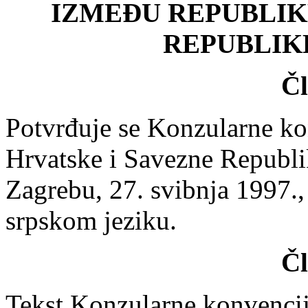
IZMEĐU REPUBLIK
REPUBLIK
Čl
Potvrđuje se Konzularne k
Hrvatske i Savezne Republik
Zagrebu, 27. svibnja 1997.,
srpskom jeziku.
Čl
Tekst Konzularne konvencij