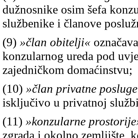
dužnosnike osim šefa konzu
službenike i članove posluž
(9)
»član obitelji«
označava 
konzularnog ureda pod uvje
zajedničkom domaćinstvu;
(10)
»član privatne poslug
isključivo u privatnoj služ
(11)
»konzularne prostorije
zgrada i okolno zemljište, ko